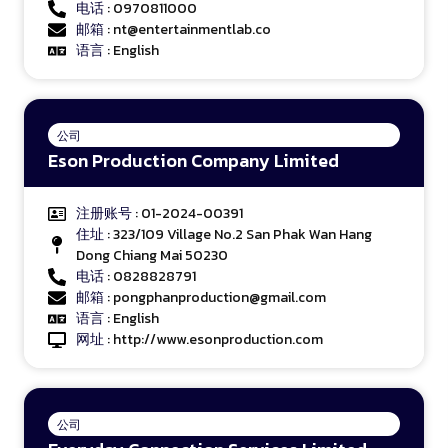
电话
: 0970811000
邮箱
: nt@entertainmentlab.co
语言
: English
公司
Eson Production Company Limited
注册账号
: 01-2024-00391
住址
: 323/109 Village No.2 San Phak Wan Hang
Dong Chiang Mai 50230
电话
: 0828828791
邮箱
: pongphanproduction@gmail.com
语言
: English
网址
:
http://www.esonproduction.com
公司