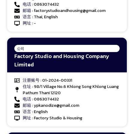
电话
: 0863074432
邮箱
: factorystudioandhousing@gmail.com
语言
: Thai, English
网址
: -
公司
Factory Studio and Housing Company
Limited
注册账号
: 01-2024-00331
住址
: 98/1 Village No.6 Khlong Song Khlong Luang
Pathum Thani 12120
电话
: 0863074432
邮箱
: ypkanodize@gmail.com
语言
: English
网址
: Factory Studio & Housing