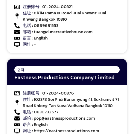
注册账号
: 01-2024-00321
住址
: 61/114 Rama IX Road Huai Khwang Huai
Khwang Bangkok 10310
电话
: 0889691553
邮箱
: tuan@dunecreativehouse.com
语言
: English
网址
: -
公司
Eastness Productions Company Limited
注册账号
: 01-2024-00376
住址
: 1023/8 Soi Pridi Banomyong 41, Sukhumvit 71
Road Khlong Tan Nuea Vadhana Bangkok 10110
电话
: 0830732577
邮箱
: pop@eastnessproductions.com
语言
: English
网址
:
https://eastnessproductions.com