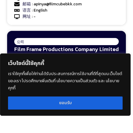
邮箱
: apinya@filmcubebkk.com
语言
: English
网址
: -
公司
Film Frame Productions Company Limited
เว็บไซต์นี้ใช้คุกกี้
注册账号
: 01-2024-00347
住址
: 77/55 Sukapiban 5 Road O Ngoen Sai Mai
เราใช้คุกกี้เพื่อให้ท่านได้รับประสบการณ์การใช้งานที่ดีที่สุดบน เว็บไซต์
Bangkok 10220
ของเรา โปรดศึกษาเพิ่มเติมที่ นโยบายความเป็นส่วนตัว และ นโยบาย
电话
: 0818707955
คุกกี้
邮箱
: pakin@filmframeproductions.com
语言
: English
网址
:
http://www.filmframeproductions.com
ยอมรับ
公司