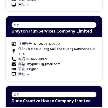
网址
: -
公司
Drayton Film Services Company Limited
注册账号
: 01-2024-00320
住址
: 15 Moo 9 Rang Sali Tha Muang Kanchanaburi
71110
电话
: 0942298919
邮箱
: myprik39@gmail.com
语言
: English
网址
: -
公司
Dune Creative House Company Limited