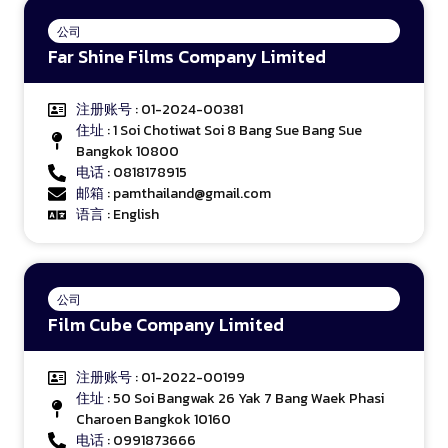
公司
Far Shine Films Company Limited
注册账号
: 01-2024-00381
住址
: 1 Soi Chotiwat Soi 8 Bang Sue Bang Sue
Bangkok 10800
电话
: 0818178915
邮箱
: pamthailand@gmail.com
语言
: English
公司
Film Cube Company Limited
注册账号
: 01-2022-00199
住址
: 50 Soi Bangwak 26 Yak 7 Bang Waek Phasi
Charoen Bangkok 10160
电话
: 0991873666