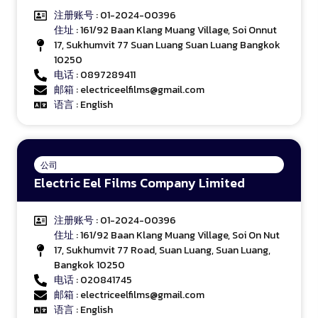
注册账号
: 01-2024-00396
住址
: 161/92 Baan Klang Muang Village, Soi Onnut
17, Sukhumvit 77 Suan Luang Suan Luang Bangkok
10250
电话
: 0897289411
邮箱
: electriceelfilms@gmail.com
语言
: English
公司
Electric Eel Films Company Limited
注册账号
: 01-2024-00396
住址
: 161/92 Baan Klang Muang Village, Soi On Nut
17, Sukhumvit 77 Road, Suan Luang, Suan Luang,
Bangkok 10250
电话
: 020841745
邮箱
: electriceelfilms@gmail.com
语言
: English