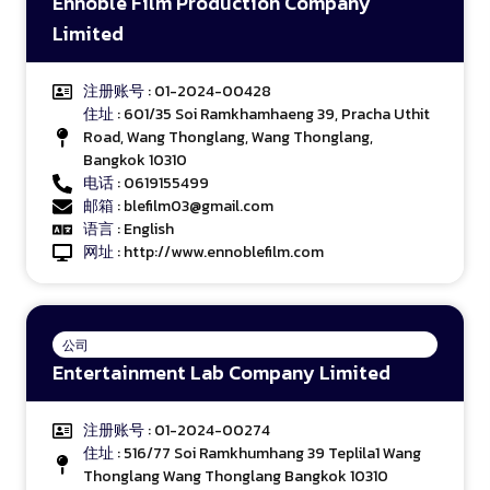
Ennoble Film Production Company
Limited
注册账号
: 01-2024-00428
住址
: 601/35 Soi Ramkhamhaeng 39, Pracha Uthit
Road, Wang Thonglang, Wang Thonglang,
Bangkok 10310
电话
: 0619155499
邮箱
: blefilm03@gmail.com
语言
: English
网址
:
http://www.ennoblefilm.com
公司
Entertainment Lab Company Limited
注册账号
: 01-2024-00274
住址
: 516/77 Soi Ramkhumhang 39 Teplila1 Wang
Thonglang Wang Thonglang Bangkok 10310