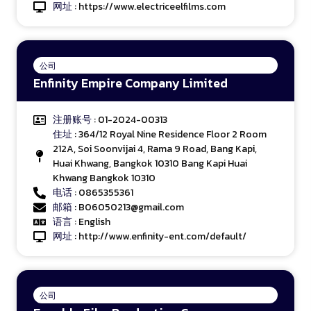
网址
:
https://www.electriceelfilms.com
公司
Enfinity Empire Company Limited
注册账号
: 01-2024-00313
住址
: 364/12 Royal Nine Residence Floor 2 Room
212A, Soi Soonvijai 4, Rama 9 Road, Bang Kapi,
Huai Khwang, Bangkok 10310 Bang Kapi Huai
Khwang Bangkok 10310
电话
: 0865355361
邮箱
: B06050213@gmail.com
语言
: English
网址
:
http://www.enfinity-ent.com/default/
公司