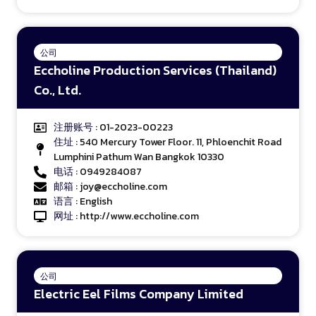
公司
Eccholine Production Services (Thailand)
Co., Ltd.
注册账号
: 01-2023-00223
住址
: 540 Mercury Tower Floor. 11, Phloenchit Road
Lumphini Pathum Wan Bangkok 10330
电话
: 0949284087
邮箱
: joy@eccholine.com
语言
: English
网址
:
http://www.eccholine.com
公司
Electric Eel Films Company Limited