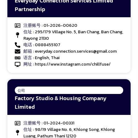
Everyday Connection Services Limited
Partnership
注册账号
: 01-2026-00620
住址
: 295/179 Village No. 5, Ban Chang, Ban Chang,
Rayong 21130
电话
: 0888455107
邮箱
: everyday.connection.services@gmail.com
语言
: English, Thai
网址
:
https://www.instagram.com/chillfuse/
公司
Factory Studio & Housing Company
Limited
注册账号
: 01-2024-00331
住址
: 98/19 Village No. 6, Khlong Song, Khlong
Luang, Pathum Thani 12120