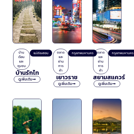
บ้าน
ตลาด
ตลาด
แม่ฮ่องสอน
กรุงเทพมหานคร
กรุงเทพมหานคร
เรือน
และ
และ
และ
ย่าน
ย่าน
ชุมชน
การ
การ
บ้านรักไท
ค้า
ค้า
เยาวราช
สยามสแควร์
ดูเพิ่มเติม
ดูเพิ่มเติม
ดูเพิ่มเติม