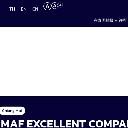
TH
EN
CN
在泰国拍摄
许可
Chiang Mai
MAF EXCELLENT COMP