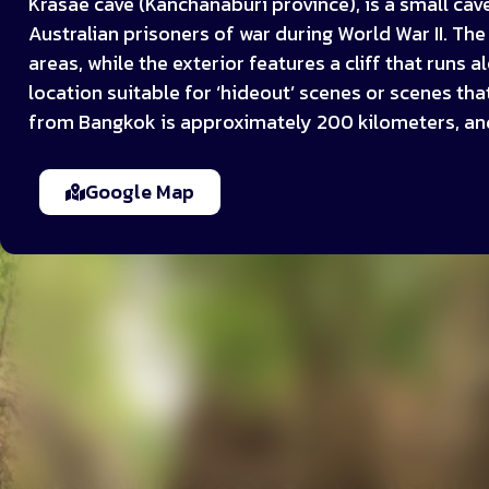
Krasae cave (Kanchanaburi province), is a small ca
Australian prisoners of war during World War II. The 
areas, while the exterior features a cliff that runs 
location suitable for ‘hideout’ scenes or scenes t
from Bangkok is approximately 200 kilometers, and 
Google Map