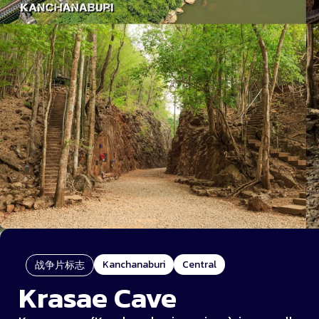
Kanchanaburi
Central
战争片标志
Krasae Cave