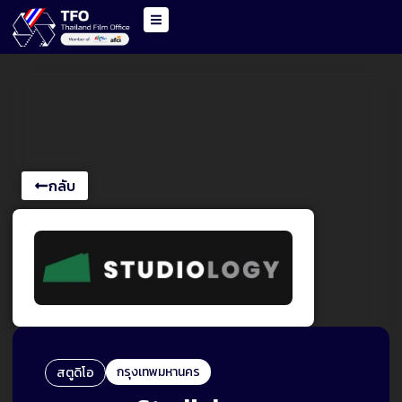
กลับ
กรุงเทพมหานคร
สตูดิโอ