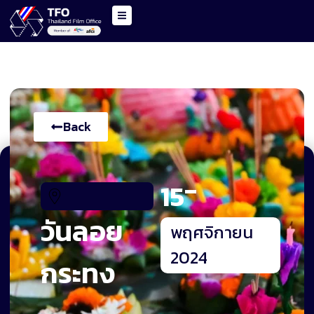
Back
-
15
วันลอย
พฤศจิกายน
2024
กระทง