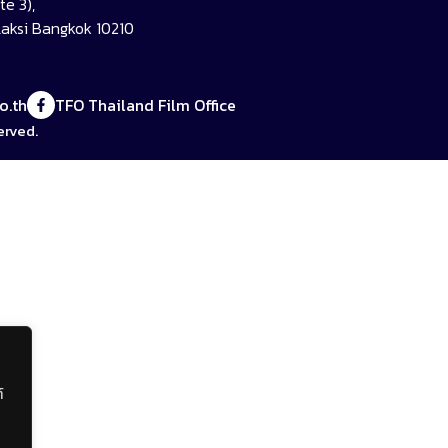
e 3),
aksi Bangkok 10210
o.th
TFO Thailand Film Office
erved.
์