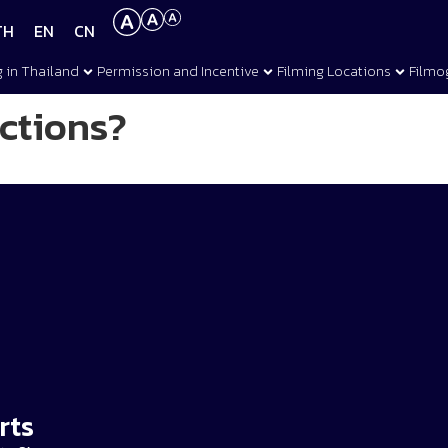
TH
EN
CN
g in Thailand
Permission and Incentive
Filming Locations
Filmo
ictions?
rts