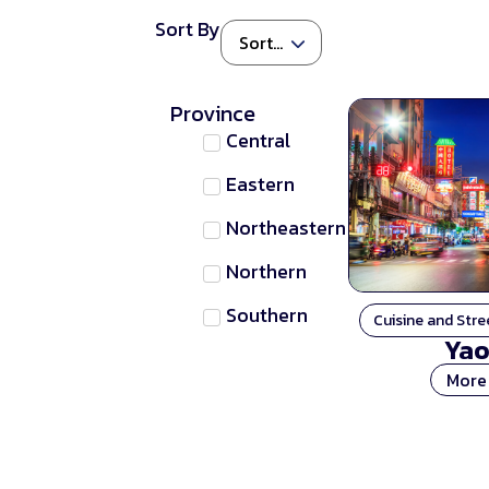
Sort By
Province
Central
Eastern
Northeastern
Northern
Southern
Cuisine and Stre
Yao
More 