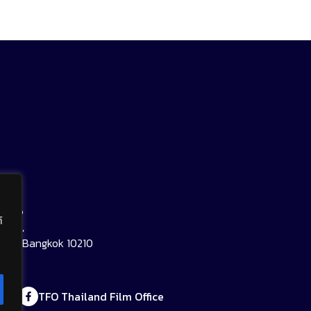
rts
์
e 3),
aksi Bangkok 10210
o.th
TFO Thailand Film Office