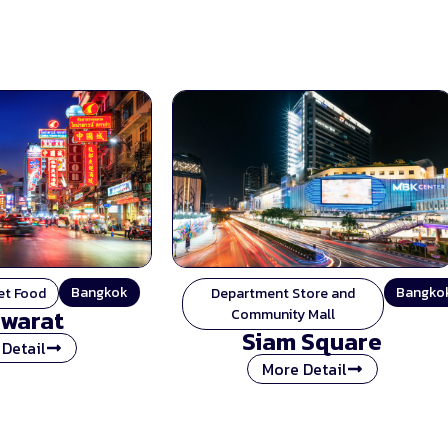
Bangkok
Bangko
et Food
Department Store and
warat
Community Mall
Siam Square
Detail
More Detail