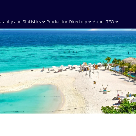
graphy and Statistics
Production Directory
About TFO