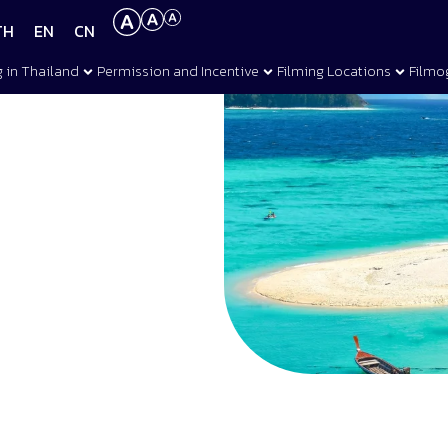
TH
EN
CN
g in Thailand
Permission and Incentive
Filming Locations
Filmo